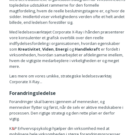
topledelse udstukket rammerne for den formelle
magtfordeling, hvem de reelle beslutningstagere er, og hvor de
sidder. Imidlertid viser virkelighedens verden ofte et helt andet
billede, end ledelsen forestiller sig.
Med ledelsesværktøjet Corporate X-Ray i hånden præsenterer
vore konsulenter et grafisk overblik over den reelle
indflydelsesfordeling i organisationen, hvordan egenskaber
som
Kreativitet
,
Viden
,
Energi
og
Handlekraft
er fordelt i
virksomheden, hvordan samarbejdet er afdelingerne imellem,
hvem de vigtigste medarbejdere i virkeligheden er og meget
mere.
Læs mere om vores unikke, strategiske ledelsesværktøj
Corporate X-Ray...
Forandringsledelse
Forandringer skal bæres igennem af mennesker, og
mennesker flytter sig først, når de selv er aktive medskabere i
processen. Den rigtige strategi og den rette plan er derfor
vigtig.
K
&
P Erhvervspsykologi hjælper din virksomhed med at
mobilisere hele virksomheden i større forandringsprocesser.