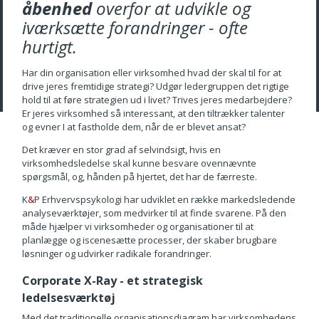
åbenhed
overfor at udvikle og
iværksætte forandringer - ofte
hurtigt.
Har din organisation eller virksomhed hvad der skal til for at
drive jeres fremtidige strategi? Udgør ledergruppen det rigtige
hold til at føre strategien ud i livet? Trives jeres medarbejdere?
Er jeres virksomhed så interessant, at den tiltrækker talenter
og evner I at fastholde dem, når de er blevet ansat?
Det kræver en stor grad af selvindsigt, hvis en
virksomhedsledelse skal kunne besvare ovennævnte
spørgsmål, og, hånden på hjertet, det har de færreste.
K
&
P Erhvervspsykologi har udviklet en række markedsledende
analyseværktøjer, som medvirker til at finde svarene. På den
måde hjælper vi virksomheder og organisationer til at
planlægge og iscenesætte processer, der skaber brugbare
løsninger og udvirker radikale forandringer.
Corporate X-Ray - et strategisk
ledelsesværktøj
Med det traditionelle organisationsdiagram har virksomhedens