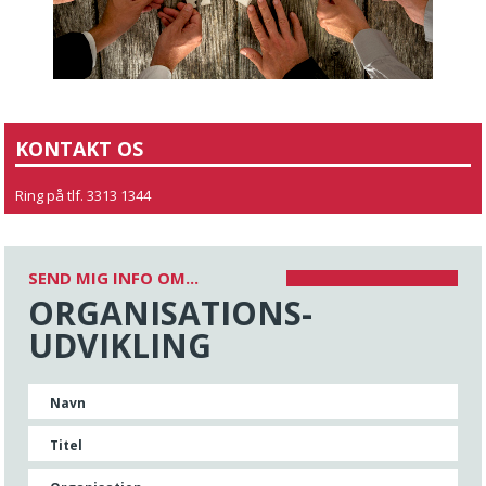
KONTAKT OS
Ring på tlf. 3313 1344
SEND MIG INFO OM...
ORGANISATIONS-
UDVIKLING
Navn
Titel