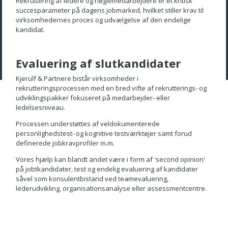
Rekruttering af ledere og nøglemedarbejdere er et kritisk
succesparameter på dagens jobmarked, hvilket stiller krav til
virksomhedernes proces og udvælgelse af den endelige
kandidat.
Evaluering af slutkandidater
Kjerulf & Partnere bistår virksomheder i
rekrutteringsprocessen med en bred vifte af rekrutterings- og
udviklingspakker fokuseret på medarbejder- eller
ledelsesniveau.
Processen understøttes af veldokumenterede
personlighedstest- og kognitive testværktøjer samt forud
definerede jobkravprofiler m.m.
Vores hjælp kan blandt andet være i form af 'second opinion'
på jobtkandidater, test og endelig evaluering af kandidater
såvel som konsulentbistand ved teamevaluering,
lederudvikling, organisationsanalyse eller assessmentcentre.