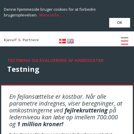
Denne hjemmeside bruger cookies for at forbedre
brugeroplevelsen.
Mere info...
OK
TESTNING OG EVALUERING AF KANDIDATER
Testning
En fejlansættelse er kostbar. Når alle
parametre indregnes, viser beregninger, at
omkostningerne ved
fejlrekruttering
på
lederniveau kan løbe op imellem 700.000
og
1 million kroner!