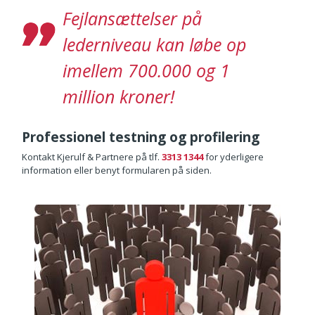
Fejlansættelser på
lederniveau kan løbe op
imellem 700.000 og 1
million kroner!
Professionel testning og profilering
Kontakt
Kjerulf & Partnere
på tlf.
3313 1344
for yderligere
information eller benyt formularen på siden.